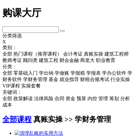
购课大厅
分类筛选
X
类别：
全部
热门课程（推荐课程）
会计考证
真账实操
建筑工程师
教师考证
顾问类
建筑工程
财会金融
商老大
职业教育
分类：
全部
零基础入门
学出纳
学做账
学报税
学报表
学办公软件
学
财务软件
学财务管理
基金
就业指导
财税合规考试
行业实操
VIP课程
实操套餐
关键词：
全部
政策解读
法律风险
合同
资金
预算
内控
管理
筹划
分析
成本
全部课程
真账实操 >> 学财务管理