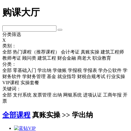
购课大厅
分类筛选
X
类别：
全部
热门课程（推荐课程）
会计考证
真账实操
建筑工程师
教师考证
顾问类
建筑工程
财会金融
商老大
职业教育
分类：
全部
零基础入门
学出纳
学做账
学报税
学报表
学办公软件
学
财务软件
学财务管理
基金
就业指导
财税合规考试
行业实操
VIP课程
实操套餐
关键词：
全部
支付系统
发票管理
出纳
网银系统
进项认证
工商年报
开
票
全部课程
真账实操 >> 学出纳