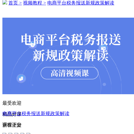
首页 >
视频教程 >
电商平台税务报送新规政策解读
146****3399 刚刚购买了该课程
181****6120 刚刚购买了该课程
145****3691 刚刚购买了该课程
170****4854 刚刚购买了该课程
183****4193 刚刚购买了该课程
134****4478 刚刚购买了该课程
130****4994 刚刚购买了该课程
141****1710 刚刚购买了该课程
138****4202 刚刚购买了该课程
最受欢迎
132****5207 刚刚购买了该课程
电商平台税务报送新规政策解读
精品好课
164****5745 刚刚购买了该课程
课程评分
新课上架