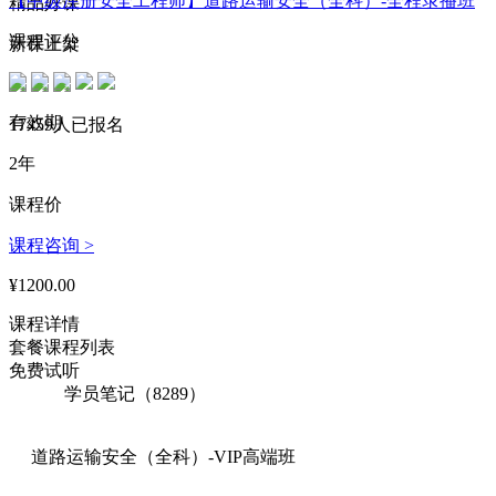
【中级注册安全工程师】道路运输安全（全科）-全程录播班
精品好课
160****6425 刚刚购买了该课程
课程评分
新课上架
153****1662 刚刚购买了该课程
191****5507 刚刚购买了该课程
有效期
17459人已报名
174****2950 刚刚购买了该课程
2年
130****6125 刚刚购买了该课程
课程价
195****5468 刚刚购买了该课程
课程咨询 >
174****1403 刚刚购买了该课程
¥1200.00
192****2901 刚刚购买了该课程
课程详情
149****3374 刚刚购买了该课程
套餐课程列表
免费试听
142****6464 刚刚购买了该课程
学员笔记（8289）
188****2794 刚刚购买了该课程
162****6534 刚刚购买了该课程
道路运输安全（全科）-VIP高端班